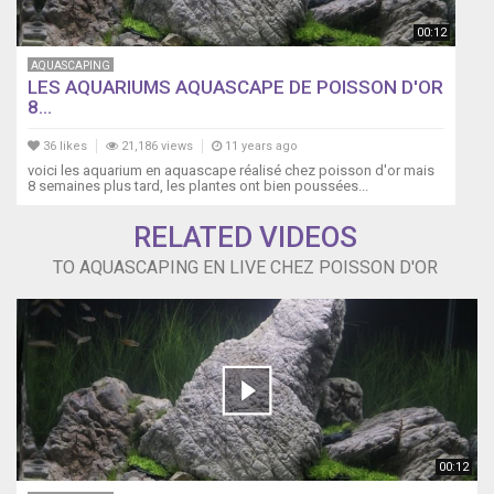
00:12
AQUASCAPING
LES AQUARIUMS AQUASCAPE DE POISSON D'OR
8...
36 likes
21,186 views
11 years ago
voici les aquarium en aquascape réalisé chez poisson d'or mais
8 semaines plus tard, les plantes ont bien poussées...
RELATED VIDEOS
TO AQUASCAPING EN LIVE CHEZ POISSON D'OR
00:12