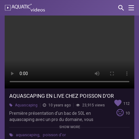
search
Nav
AQUATIC-
videos
Aquascaping
en
live
chez
Poisson
d'or
Aquatechnobel
Première
AQUASCAPING EN LIVE CHEZ POISSON D'OR
favorite
présentation
112
Aquascaping
10 years ago
23,915 views
d'un
sentiment_very_dissatisfied
Première présentation d'un bac de 50L en
10
bac
aquascaping
avec un pro du domaine, vous
de
pourrez suivre toutes les étapes de ce montage
50L
SHOW MORE
avec toute les explication du pro Une occasion
en
aquascaping
,
poisson d'or
également de poser des questions en directe à
aquascaping