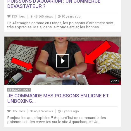
POISSONS D’AQUARIUM : UN COMMERCE
DEVASTATEUR ?
133 likes
48,565 views
10 years ago
En Allemagne comme en France, les poissons d’ornement sont
très appréciés. Mais, dans le monde entier, les bonnes...
29:23
PETS & ANIMALS
JE COMMANDE MES POISSONS EN LIGNE ET
UNBOXING...
585 likes
45,174 views
9 years ago
Bonjour les aquariophiles !! Aujourd'hui on commande des
poissons et des crevettes sur le site Aquachange !! Je...