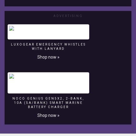
l'aide du Tchat attaché a ce live
avec
un
ADVERTISING
pro
du
domaine,
vous
pourrez
LUXOGEAR EMERGENCY WHISTLES
suivre
WITH LANYARD
toutes
Shop now »
les
étapes
de
ce
montage
avec
toute
NOCO GENIUS GEN5X2, 2-BANK,
les
10A (5A/BANK) SMART MARINE
BATTERY CHARGER
explication
du
Shop now »
pro
Une
occasion