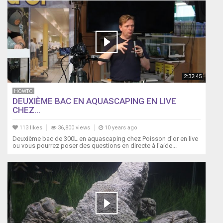
2:32:45
HOWTO
DEUXIÈME BAC EN AQUASCAPING EN LIVE
CHEZ...
113 likes
36,800 views
10 years ago
Deuxième bac de 300L en aquascaping chez Poisson d'or en live
ou vous pourrez poser des questions en directe à l'aide...