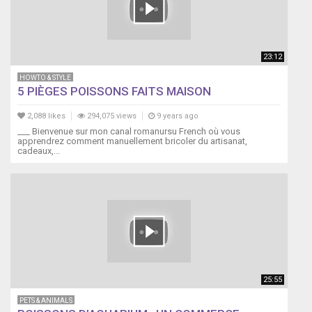
23:12
HOWTO & STYLE
5 PIÈGES POISSONS FAITS MAISON
2,088 likes
294,075 views
9 years ago
___ Bienvenue sur mon canal romanursu French où vous
apprendrez comment manuellement bricoler du artisanat,
cadeaux,...
25:55
PETS & ANIMALS