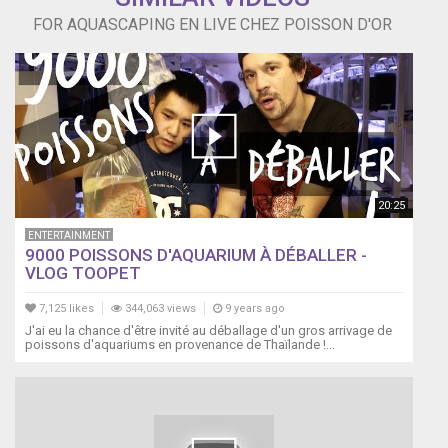
FOR AQUASCAPING EN LIVE CHEZ POISSON D'OR
20:25
ENTERTAINMENT
9000 POISSONS D'AQUARIUM À DÉBALLER -
VLOG TOOPET
7,125 likes
344,063 views
9 years ago
J'ai eu la chance d'être invité au déballage d'un gros arrivage de
poissons d'aquariums en provenance de Thaïlande !...