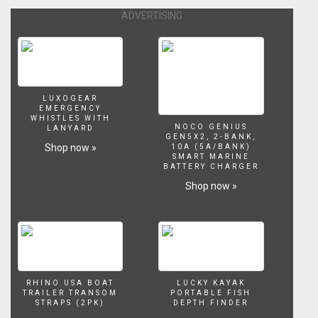
également
ADVERTISING
de
poser
des
questions
en
directe
LUXOGEAR
à
EMERGENCY
WHISTLES WITH
l'aide
NOCO GENIUS
LANYARD
du
GEN5X2, 2-BANK,
Shop now »
10A (5A/BANK)
Tchat
SMART MARINE
attaché
BATTERY CHARGER
a
Shop now »
ce
live
RHINO USA BOAT
LUCKY KAYAK
TRAILER TRANSOM
PORTABLE FISH
STRAPS (2PK)
DEPTH FINDER