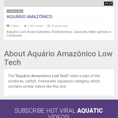
04:29
CORIDORAS
AQUÁRIO AMAZÔNICO
2 likes
2,361 views
10 years ago
Aquário com Acará bandeira, Rodóstomus, Cascudo, Mato grosso e
Coridoras.
About Aquário Amazônico Low
Tech
The
"Aquário Amazônico Low Tech"
video is part of the
coridoras, catfish, freshwater aquarium category, which
contains similar videos like this one.
SUBSCRIBE HOT VIRAL
AQUATIC
VIDEOS!