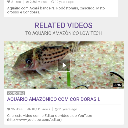
2 likes
2,361 views
10 years ago
Aquário com Acará bandeira, Rodóstomus, Cascudo, Mato
grosso e Coridoras.
RELATED VIDEOS
TO AQUÁRIO AMAZÔNICO LOW TECH
02:02
CORIDORAS
AQUÁRIO AMAZÔNICO COM CORIDORAS L
96 likes
18,111 views
11 years ago
Criei este vídeo com o Editor de vídeos do YouTube
(http://www.youtube.com/editor)