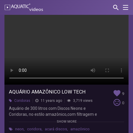
search
Nav
AQUATIC-
videos
Aquário
Amazônico
Low
Tech
MarceLLo
Alves
Aquário
de
300
AQUÁRIO AMAZÔNICO LOW TECH
favorite
9
litros
sentiment_very_dissatisfied
Coridoras
11 years ago
3,719 views
com
0
Discos
Aquário de 300 litros com Discos Neons e
Neons
Coridoras, no estilo amazônico,com filtragem e
e
iluminação caseira...
SHOW MORE
Coridoras,
neon
,
coridora
,
acará discos
,
amazônico
no