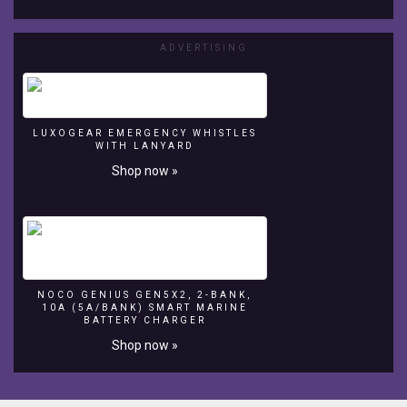
estilo
amazônico,com
filtragem
ADVERTISING
e
iluminação
caseira...
LUXOGEAR EMERGENCY WHISTLES
WITH LANYARD
Shop now »
NOCO GENIUS GEN5X2, 2-BANK,
10A (5A/BANK) SMART MARINE
BATTERY CHARGER
Shop now »