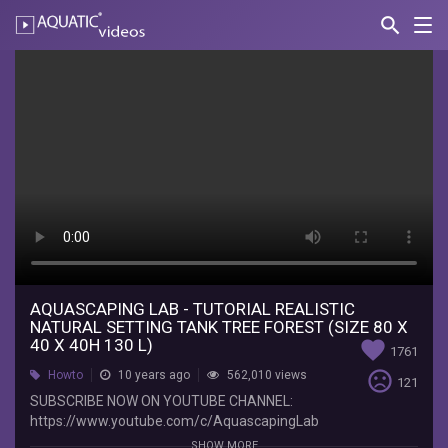
search
Nav
AQUATIC-
videos
Aquascaping
Lab
-
Tutorial
Realistic
Natural
setting
tank
AQUASCAPING LAB - TUTORIAL REALISTIC
NATURAL SETTING TANK TREE FOREST (SIZE 80 X
tree
40 X 40H 130 L)
favorite
1761
forest
sentiment_very_dissatisfied
Howto
10 years ago
562,010 views
121
SUBSCRIBE NOW ON YOUTUBE CHANNEL:
(size
https://www.youtube.com/c/AquascapingLab
FACEBOOK:
SHOW MORE