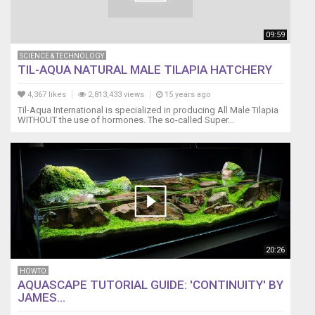
Amano
style),
various
09:59
habitats
SCIENCE & TECHNOLOGY
and
TIL-AQUA NATURAL MALE TILAPIA HATCHERY
fitting
procedure
4,367 likes
2,813,433 views
15 years ago
illustrated
Til-Aqua International is specialized in producing All Male Tilapia
by
WITHOUT the use of hormones. The so-called Super...
means
of
tutorials.
-
Productions
of
marine
aquariums,
tropical
20:26
and
HOWTO
Mediterranean.
AQUASCAPE TUTORIAL GUIDE: 'CONTINUITY' BY
-
JAMES...
Description