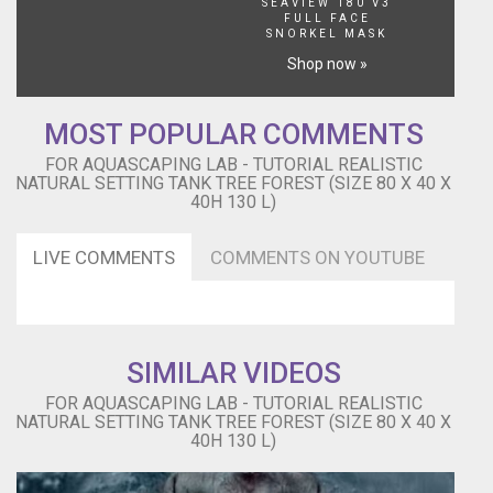
un
SEAVIEW 180 V3
FULL FACE
albero
SNORKEL MASK
che
Shop now »
si
erge
in
MOST POPULAR COMMENTS
mezzo
al
FOR AQUASCAPING LAB - TUTORIAL REALISTIC
paesaggio
NATURAL SETTING TANK TREE FOREST (SIZE 80 X 40 X
40H 130 L)
ricco
di
vegetazione.
LIVE COMMENTS
COMMENTS ON YOUTUBE
DECORATION
OBJECT:
fetilizaed
soil,
Sensuij
SIMILAR VIDEOS
stone
ada,
FOR AQUASCAPING LAB - TUTORIAL REALISTIC
NATURAL SETTING TANK TREE FOREST (SIZE 80 X 40 X
porous
40H 130 L)
gravel,
Java
wood,