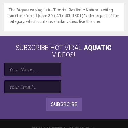
-
Descrizione
The
"Aquascaping Lab - Tutorial Realistic Natural setting
e
tank tree forest (size 80 x 40 x 40h 130 L)"
video is part of the
schede
category, which contains similar videos like this one.
tecniche
di
pesci
crostacei
SUBSCRIBE HOT VIRAL
AQUATIC
molluschi
invertebrati
VIDEOS!
e
coralli
di
acqua
salata
e
dolce.
-
SUBSRCIBE
Descrizione
e
schede
tecniche
di