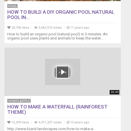
Acquatiche
POND
AQUA
HOW TO BUILD A DIY ORGANIC POOL:NATURAL
STUDIO
POOL IN...
HOBBYACQUARIO
AQUARIA
20,706 likes
3,662,516 views
11 years ago
ENGLISH:
How to build an organic pool (natural pool) in 3 minutes. An
Aquascaping
organic pool uses plants and animals to keep the water...
Lab
is
a
channel
dedicated
to
the
world
of
33:49
aquariums,
where
HOWTO & STYLE
HOW TO MAKE A WATERFALL (RAINFOREST
you
THEME)
can
find
12,399 likes
3,311,207 views
15 years ago
tutorials,
http://www.lizard-landscapes.com/how-to-make-a-
reviews,