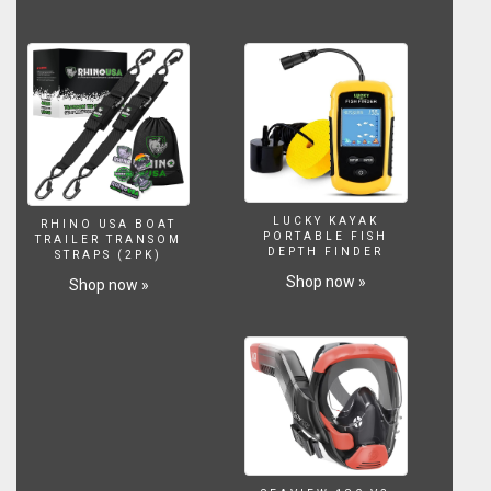
un
acquario
per
pesci,
di
design
in
poche
ore
in
LUCKY KAYAK
RHINO USA BOAT
stile
PORTABLE FISH
TRAILER TRANSOM
ada
DEPTH FINDER
STRAPS (2PK)
mimimale
Shop now »
Shop now »
ma
ricco
di
piante
e
natura.
In
questa
rappresentazione