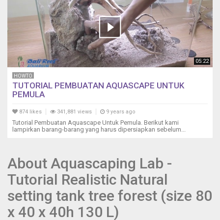
(Takashi
Amano
style),
vari
biotopi
e
05:22
procedura
di
HOWTO
allestimenti
TUTORIAL PEMBUATAN AQUASCAPE UNTUK
PEMULA
illustrati
per
874 likes
341,881 views
9 years ago
mezzo
Tutorial Pembuatan Aquascape Untuk Pemula. Berikut kami
di
lampirkan barang-barang yang harus dipersiapkan sebelum...
tutorial.
-
Allestimenti
About Aquascaping Lab -
di
acquari
Tutorial Realistic Natural
marini,
setting tank tree forest (size 80
tropicali
e
x 40 x 40h 130 L)
mediterranei.