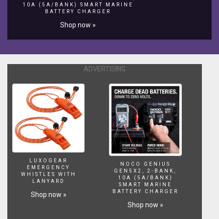
10A (5A/BANK) SMART MARINE
Interview:
BATTERY CHARGER
https://www.youtube.com/watch?
Shop now »
v=QHFRx4J_Ldo&t=37s
ENAC
Aquascpaing:
https://www.youtube.com/watch?
v=x_ayFC113kw
ADVERTISING
The
German
International
Shrimp
Contest:
https://www.youtube.com/watch?
v=2xBeJOzoj5g
Aqua
Expo
LUXOGEAR
Tage
NOCO GENIUS
EMERGENCY
GEN5X2, 2-BANK,
2016:
WHISTLES WITH
10A (5A/BANK)
LANYARD
https://www.youtube.com/watch?
SMART MARINE
BATTERY CHARGER
v=t1p7SA0fYVY&t=57s
Shop now »
»
Shop now »
Check