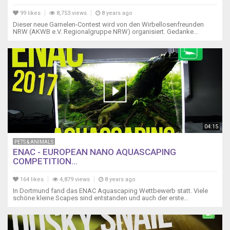
99 likes
8,753 views
8 years ago
Dieser neue Garnelen-Contest wird von den Wirbellosenfreunden
NRW (AKWB e.V. Regionalgruppe NRW) organisiert. Gedanke...
04:15
PETS & ANIMALS
ENAC - EUROPEAN NANO AQUASCAPING
COMPETITION...
164 likes
4,879 views
8 years ago
In Dortmund fand das ENAC Aquascaping Wettbewerb statt. Viele
schöne kleine Scapes sind entstanden und auch der erste...