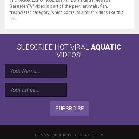
The
"AQUA EXPO TAGE 2017 in Dortmund | Messe |
GarnelenTv"
video is part of the pest, animals, fish,
freshwater category, which contains similar videos like this
one.
SUBSCRIBE HOT VIRAL
AQUATIC
VIDEOS!
SUBSRCIBE
TERMS & CONDITIONS
CONTACT US