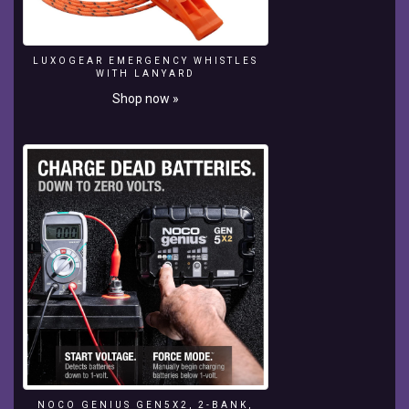
Competition)
auch
das
"The
LUXOGEAR EMERGENCY WHISTLES
WITH LANYARD
German
International
Shop now »
Shrimp
Contest".
Der
berühmte
YouTube
Star
Izzi
war
auch
am
Start
und
wir
konnten
ihn
Interviewn.
Izzi
NOCO GENIUS GEN5X2, 2-BANK,