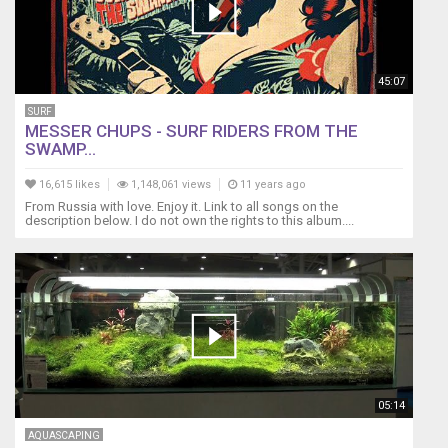
45:07
SURF
MESSER CHUPS - SURF RIDERS FROM THE
SWAMP...
16,615 likes
1,148,061 views
11 years ago
From Russia with love. Enjoy it. Link to all songs on the
description below. I do not own the rights to this album....
05:14
AQUASCAPING