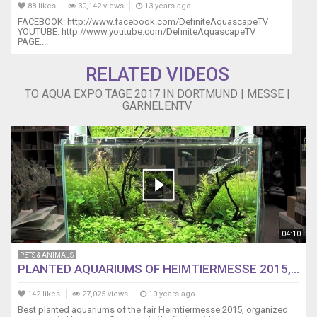
88 likes
30,142 views
13 years ago
FACEBOOK: http://www.facebook.com/DefiniteAquascapeTV
YOUTUBE: http://www.youtube.com/DefiniteAquascapeTV
PAGE:...
RELATED VIDEOS
TO AQUA EXPO TAGE 2017 IN DORTMUND | MESSE |
GARNELENTV
04:10
PETS & ANIMALS
PLANTED AQUARIUMS OF HEIMTIERMESSE 2015,...
142 likes
27,025 views
10 years ago
Best planted aquariums of the fair Heimtiermesse 2015, organized