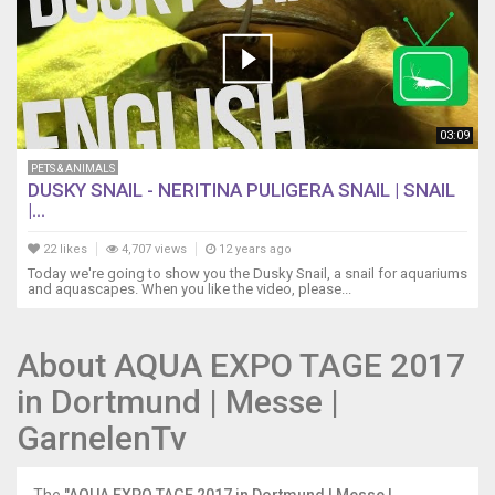
03:09
PETS & ANIMALS
DUSKY SNAIL - NERITINA PULIGERA SNAIL | SNAIL
|...
22 likes
4,707 views
12 years ago
Today we're going to show you the Dusky Snail, a snail for aquariums
and aquascapes. When you like the video, please...
About AQUA EXPO TAGE 2017
in Dortmund | Messe |
GarnelenTv