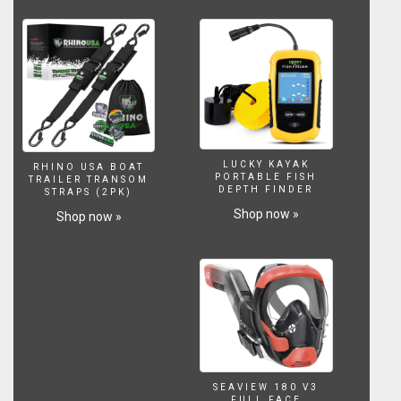
uns
auch
hier!
●
Webseite:
http://garnelentv.de
●
Facebook:
http://www.facebook.com/GarnelenTv
LUCKY KAYAK
●
RHINO USA BOAT
PORTABLE FISH
TRAILER TRANSOM
Instagram:
DEPTH FINDER
STRAPS (2PK)
http://instagram.com/GarnelenTv
Shop now »
Shop now »
●
Twitter:
http://www.twitter.com/GarnelenTv
●
Spenden:
https://www.patreon.com/GarnelenTv
●
ABONNIEREN:
http://bit.ly/2n0Ndlt
SCHAUST
SEAVIEW 180 V3
DU
FULL FACE