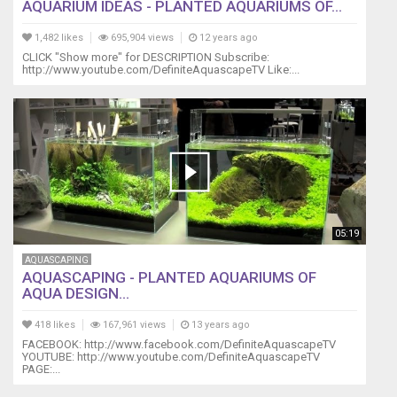
AQUARIUM IDEAS - PLANTED AQUARIUMS OF...
1,482 likes
695,904 views
12 years ago
CLICK "Show more" for DESCRIPTION Subscribe:
‪http://www.youtube.com/DefiniteAquascapeTV‬ Like:...
05:19
AQUASCAPING
AQUASCAPING - PLANTED AQUARIUMS OF
AQUA DESIGN...
418 likes
167,961 views
13 years ago
FACEBOOK: http://www.facebook.com/DefiniteAquascapeTV
YOUTUBE: http://www.youtube.com/DefiniteAquascapeTV
PAGE:...