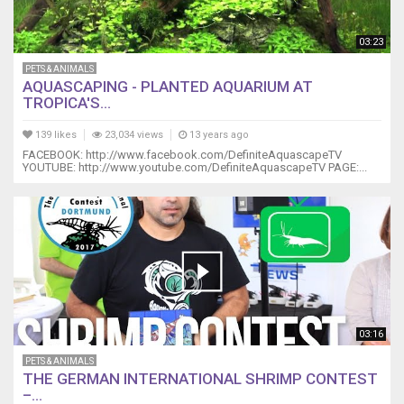
03:23
PETS & ANIMALS
AQUASCAPING - PLANTED AQUARIUM AT
TROPICA'S...
139 likes
23,034 views
13 years ago
FACEBOOK: http://www.facebook.com/DefiniteAquascapeTV
YOUTUBE: http://www.youtube.com/DefiniteAquascapeTV PAGE:...
03:16
PETS & ANIMALS
THE GERMAN INTERNATIONAL SHRIMP CONTEST
–...