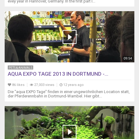
evey year in Hannover, Germany. In the first part I...
09:54
PETS & ANIMALS
AQUA EXPO TAGE 2013 IN DORTMUND -...
86 likes
27,003 views
12 years ago
Die "aqua EXPO Tage" finden in einer ungewöhnlichen Location statt,
der Pferderennbahn in Dortmund-Wambel. Hier gibt...