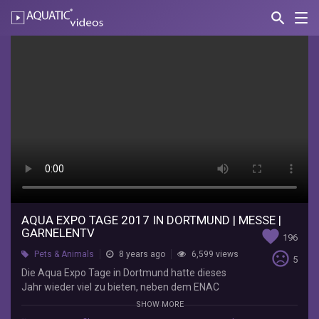
search
Nav
AQUATIC-
videos
AQUA
EXPO
TAGE
2017
in
Dortmund
|
Messe
AQUA EXPO TAGE 2017 IN DORTMUND | MESSE |
GARNELENTV
favorite
196
|
sentiment_very_dissatisfied
Pets & Animals
8 years ago
6,599 views
5
GarnelenTv
Die Aqua Expo Tage in Dortmund hatte dieses
Jahr wieder viel zu bieten, neben dem ENAC
GarnelenTv
(European Nano
aquascaping
Competition) auch
SHOW MORE
-
das "The German International Shrimp Contest".